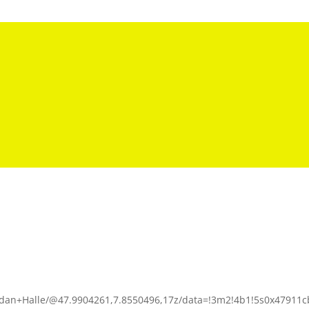
odan+Halle/@47.9904261,7.8550496,17z/data=!3m2!4b1!5s0x47911