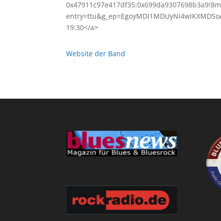
0x47911c97e417df35:0x699da9307698b3a9!8m
entry=ttu&g_ep=EgoyMDI1MDUyNi4wIKXMDSoASAF
19:30</a>
Website der Band