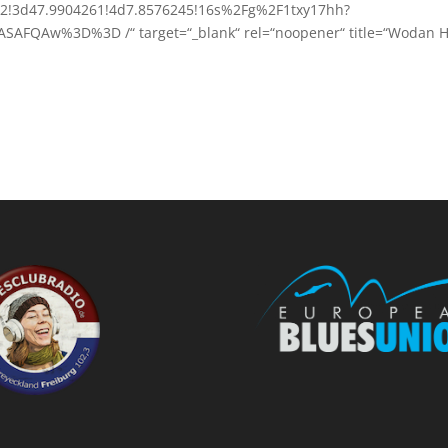
2!3d47.9904261!4d7.8576245!16s%2Fg%2F1txy17hh?
QAw%3D%3D /“ target=“_blank“ rel=“noopener“ title=“Wodan Hal