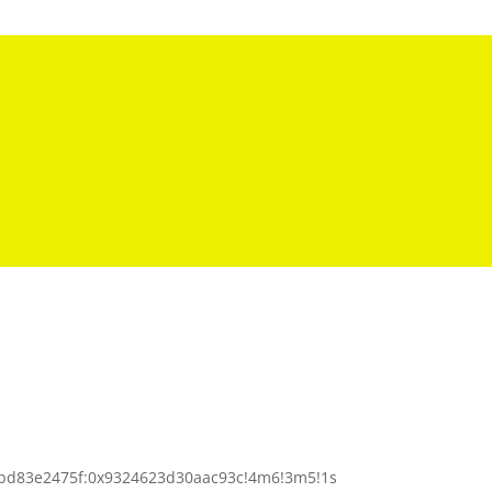
cbd83e2475f:0x9324623d30aac93c!4m6!3m5!1s